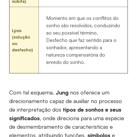
súbita)
Momento em que os conflitos do
sonho são resolvidos, conduzindo
Lýsis
ao seu possível término.
(solução
Desfecho que faz sentido para o
ou
sonhador, apresentando a
desfecho)
natureza compensatória do
enredo do sonho.
Com tal esquema,
Jung
nos oferece um
direcionamento capaz de auxiliar no processo
de interpretação dos
tipos de sonhos e seus
significados
, onde direciona para uma espécie
de desmembramento de características e
elementos, atribuindo funções,
símbolos
e