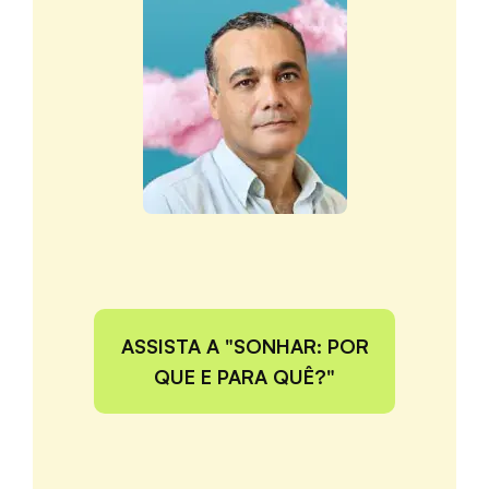
ASSISTA A "SONHAR: POR
QUE E PARA QUÊ?"