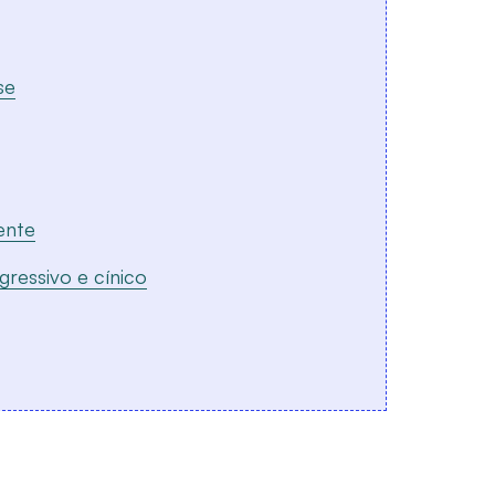
se
ente
gressivo e cínico